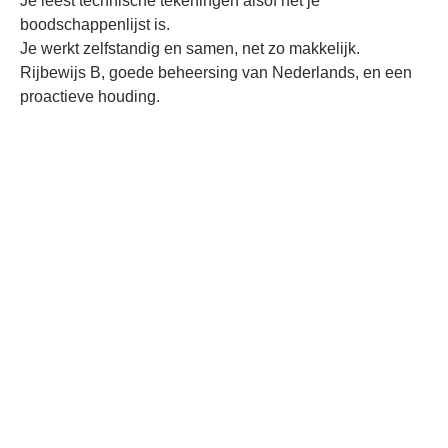
Je leest technische tekeningen alsof het je
boodschappenlijst is.
Je werkt zelfstandig en samen, net zo makkelijk.
Rijbewijs B, goede beheersing van Nederlands, en een
proactieve houding.
Wat krijg je van ons?
Een plek in een team waar vakmanschap en collegialiteit
centraal staan.
Een goed salaris: € 2.850,00 tot € 4.000,00 bruto per
maand, afhankelijk van ervaring.
Een goede pensioenregeling en uitzicht op een vast
contract.
Ruimte om je te ontwikkelen en nieuwe technieken te
leren.
En ja, we houden ook van gezelligheid: teamuitjes, een
BBQ op z'n tijd, en humor op de werkvloer.
Ben jij klaar om bij HMG mee te bouwen aan