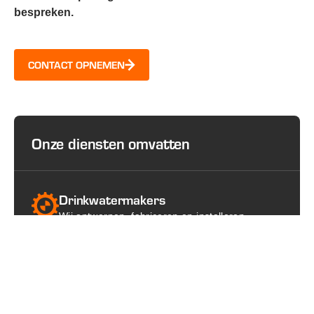
bespreken.
CONTACT OPNEMEN
Onze diensten omvatten
Drinkwatermakers
Wij ontwerpen, fabriceren en installeren
betrouwbare drinkwatermakers die voldoen aan
de strengste kwaliteits- en veiligheidsnormen.
Of het nu gaat om maritieme toepassingen,
offshore-installaties, afgelegen locaties of
industriële faciliteiten, wij leveren op maat
gemaakte systemen die schoon, veilig en
betrouwbaar drinkwater produceren.